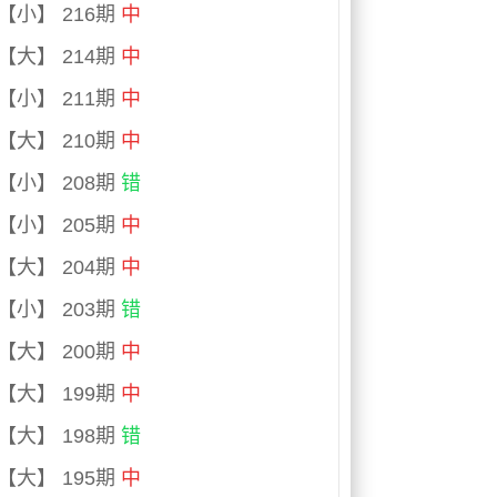
 【小】 216期
中
 【大】 214期
中
 【小】 211期
中
 【大】 210期
中
 【小】 208期
错
 【小】 205期
中
 【大】 204期
中
 【小】 203期
错
 【大】 200期
中
 【大】 199期
中
 【大】 198期
错
 【大】 195期
中