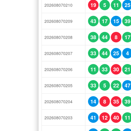
19
5
11
25
202608070210
43
17
15
39
202608070209
38
44
8
17
202608070208
33
44
25
4
202608070207
11
33
30
21
202608070206
33
5
22
47
202608070205
14
8
35
39
202608070204
41
12
40
11
202608070203