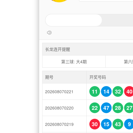
长龙连开提醒
第三球: 大4期
第六
期号
开奖号码
11
14
32
40
202608070221
22
47
28
27
202608070220
30
15
43
9
202608070219