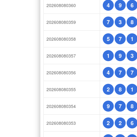
4
9
6
202608080360
7
3
8
202608080359
5
7
1
202608080358
1
9
3
202608080357
4
7
7
202608080356
2
8
1
202608080355
9
7
8
202608080354
2
2
6
202608080353