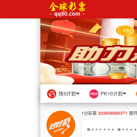
快3计划
PK10计划
1分彩第
202608080371
期