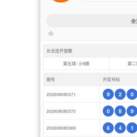
全
长龙连开提醒
第五球: 小9期
第二
期号
开奖号码
9
2
0
202608080371
0
8
9
202608080370
6
4
1
202608080369