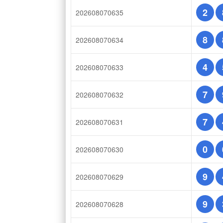
2
202608070635
8
202608070634
4
202608070633
7
202608070632
7
202608070631
0
202608070630
9
202608070629
9
202608070628