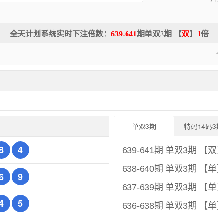
全天计划系统实时下注倍数：
639-641
期单双3期 【
双
】
1
倍
全
码
单双3期
特码14码3
8
4
639-641期 单双3期 【双
638-640期 单双3期 【单
6
9
637-639期 单双3期 【单
4
5
636-638期 单双3期 【单