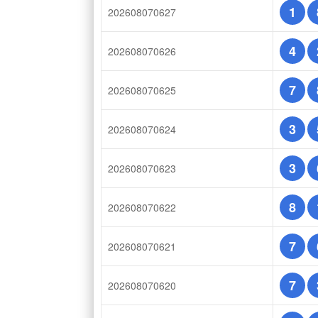
1
202608070627
4
202608070626
7
202608070625
3
202608070624
3
202608070623
8
202608070622
7
202608070621
7
202608070620