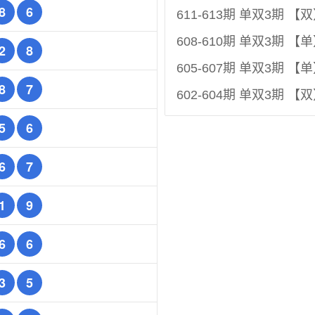
8
6
611-613期 单双3期 【双
608-610期 单双3期 【单
2
8
605-607期 单双3期 【单
8
7
602-604期 单双3期 【双
5
6
6
7
1
9
6
6
3
5