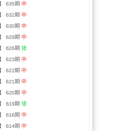
】 635期
中
】 632期
中
】 630期
中
】 629期
中
】 626期
错
】 623期
中
】 622期
中
】 621期
中
】 620期
中
】 619期
错
】 616期
中
】 614期
中