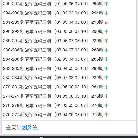
295-297期 冠军五码三期 【01 05 06 07 09】 295期
中
294-296期 冠军五码三期 【01 02 03 04 09】 294期
中
291-293期 冠军五码三期 【01 03 04 05 08】 293期
错
290-292期 冠军五码三期 【03 05 06 07 10】 290期
中
289-291期 冠军五码三期 【03 06 07 08 10】 289期
中
286-288期 冠军五码三期 【03 04 07 08 09】 288期
中
284-286期 冠军五码三期 【02 03 04 05 07】 285期
中
283-285期 冠军五码三期 【03 04 05 06 08】 283期
中
282-284期 冠军五码三期 【05 07 08 09 10】 282期
中
279-281期 冠军五码三期 【01 05 06 08 10】 281期
中
277-279期 冠军五码三期 【04 05 06 09 10】 278期
中
276-278期 冠军五码三期 【01 03 05 06 07】 276期
中
275-277期 冠军五码三期 【03 04 05 08 09】 275期
中
全天计划系统